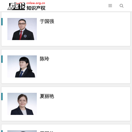
于国强
陈玲
夏丽艳