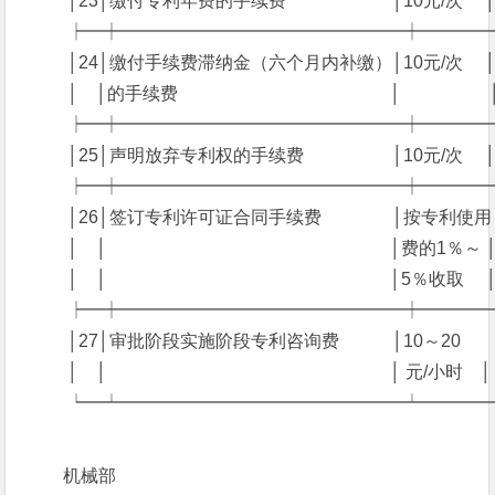
　　 │23│缴付专利年费的手续费　　　　　　│10元/次　 │10
　　 ┝━┿━━━━━━━━━━━━━━━━┿━━━
　　 │24│缴付手续费滞纳金（六个月内补缴）│10元/次　 │10
　　 │　│的手续费　　　　　　　　　　　　│　　　　　
　　 ┝━┿━━━━━━━━━━━━━━━━┿━━━
　　 │25│声明放弃专利权的手续费　　　　　│10元/次　 │10
　　 ┝━┿━━━━━━━━━━━━━━━━┿━━━
　　 │26│签订专利许可证合同手续费　　　　│按专利使用
　　 │　│　　　　　　　　　　　　　　　　│费的1％～ 
　　 │　│　　　　　　　　　　　　　　　　│5％收取　 
　　 ┝━┿━━━━━━━━━━━━━━━━┿━━━
　　 │27│审批阶段实施阶段专利咨询费　　　│10～20　　│
　　 │　│　　　　　　　　　　　　　　　　│ 元/小时　│ 
　　 ┕━┷━━━━━━━━━━━━━━━━┷━━━
机械部