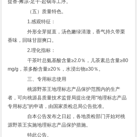
提香-摊凉-足干-起锅等工序。
（五）质量特色。
1.感观特征：
外形全芽挺直，汤色嫩绿清澈，香气持久带栗
香味，回味甘甜爽口。
2.理化指标：
干茶叶总氨基酸含量≥2.0％，儿茶素总含量≥80
mg/g，茶多酚含量≥20％，水浸出物≥30％。
三、专用标志使用
桃源野茶王地理标志产品保护范围内的生产
者，可向桃源县质量技术监督局提出使用“地理标志产品
专用标志”的申请，由国家质检总局公告批准。
自本公告发布之日起，各地质检部门开始对桃
源野茶王实施地理标志产品保护措施。
特此公告。