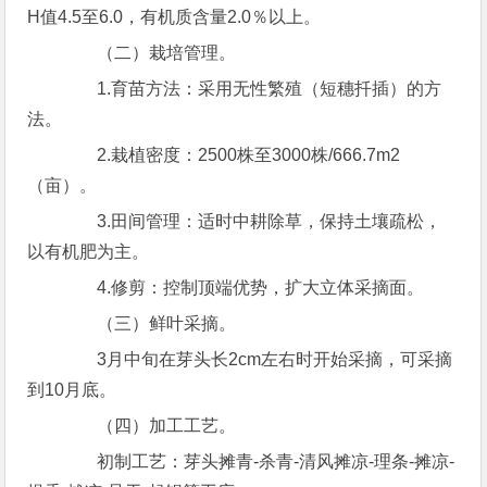
H值4.5至6.0，有机质含量2.0％以上。
（二）栽培管理。
1.育苗方法：采用无性繁殖（短穗扦插）的方
法。
2.栽植密度：2500株至3000株/666.7m2
（亩）。
3.田间管理：适时中耕除草，保持土壤疏松，
以有机肥为主。
4.修剪：控制顶端优势，扩大立体采摘面。
（三）鲜叶采摘。
3月中旬在芽头长2cm左右时开始采摘，可采摘
到10月底。
（四）加工工艺。
初制工艺：芽头摊青-杀青-清风摊凉-理条-摊凉-