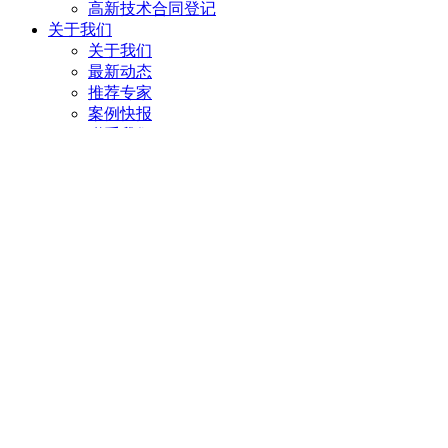
高新技术合同登记
关于我们
关于我们
最新动态
推荐专家
案例快报
联系我们
团队招聘
搜索
关于批准对酉阳青蒿实施地理标志产品保
发文单位：国家质量监督检验检疫总局 文 号：国家质检总局公告200
志产品保护申请的审查。经审查合格，现批准自即日起对酉阳
发文单位：国家质量监督检验检疫总局
文 号：国家质检总局公告2006年第170号
发布日期：2006-11-30