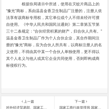
根据你局请示中所述，使用在灭蚊片商品上的
“豫光”商标，系由温县金香卫生制品厂注册的，注册人依
法享有该商标专用权，其它单位或个人不得未经许可擅
自使用。《中华人民共和国民法通则》第二章第五节第
三十二条规定：“合伙经营积累的财产，归合伙人共有。”
温县金香卫生制品厂作为个人合伙企业，其合作期间注
册的“豫光”商标，应为合伙人所共有，以商标注册人的名
义使用，不得由其中某一个合伙人单独使用，更不得以
其个人名义与他人或其它企业共同使用，否则即构成商
标侵权行为。
上一篇
下一篇
对外经济贸易部、国家工商行政管理局关于印发《关于出口罐头食品使用商标问题的规定》的通知
国家工商行政管理局 国家体育运动委员会关于保护第一届世界女子足球锦标赛名称、会徽、吉祥物标志的通知 ［