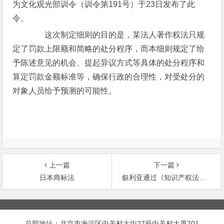
为文化观光部训令（训令第191号）于23日发布了此
令。
这次制定细则的目的是，某法人著作权法只规
定了罚款上限额和简略的处分程序，而本细则规定了给
予陈述意见的机会、提起异议方式等具体的处分程序和
算定罚款金额标准等，确保行政的合理性，对受处分的
对象人员给予预测的可能性。
上一篇
下一篇
日本商标法
叙利亚通过《知识产权法（草案）》
文
章
总部地址：北京市海淀区中关村大街27号中关村大厦701