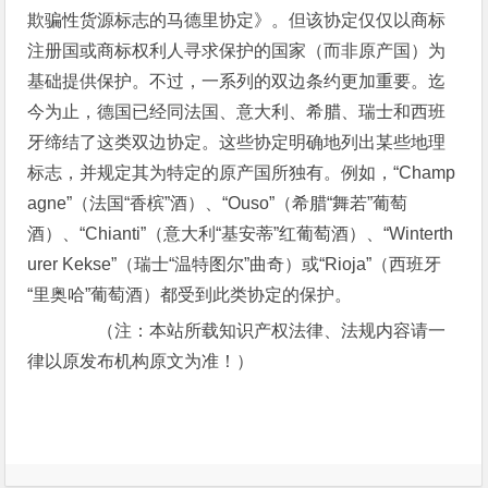
欺骗性货源标志的马德里协定》。但该协定仅仅以商标
注册国或商标权利人寻求保护的国家（而非原产国）为
基础提供保护。不过，一系列的双边条约更加重要。迄
今为止，德国已经同法国、意大利、希腊、瑞士和西班
牙缔结了这类双边协定。这些协定明确地列出某些地理
标志，并规定其为特定的原产国所独有。例如，“Champ
agne”（法国“香槟”酒）、“Ouso”（希腊“舞若”葡萄
酒）、“Chianti”（意大利“基安蒂”红葡萄酒）、“Winterth
urer Kekse”（瑞士“温特图尔”曲奇）或“Rioja”（西班牙
“里奥哈”葡萄酒）都受到此类协定的保护。
（注：本站所载知识产权法律、法规内容请一
律以原发布机构原文为准！）