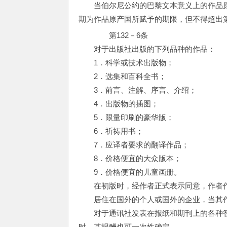
当伯尔尼公约的巴黎文本意义上的作品
期为作品原产国所赋予的期限，但不得超出第1
第132－6条
对于出版社出版的下列品种的作品：
1．科学或技术出版物；
2．选集和百科全书；
3．前言、注解、序言、介绍；
4．出版物的插图；
5．限量印刷的豪华版；
6．祈祷用书；
7．应译者要求的翻译作品；
8．价格便宜的大众版本；
9．价格便宜的儿童画册。
在初版时，经作者正式表示同意，作者作
居住在国外的个人或国外的企业，当其作
对于通讯社发表在报纸和期刊上的各种智
时，其报酬也可一次性确定。