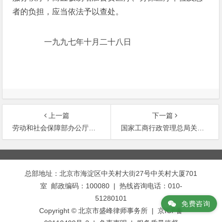
者的负担，应当依法予以查处。
一九九七年十月二十八日
上一篇
下一篇
劳动和社会保障部办公厅关于劳动争议案中涉及商业秘密侵权问题的函(1999.7.7)
国家工商行政管理总局关于非营利性医疗机构是否属于《反不正当竞争法》规范主体问题的答复
文
章
总部地址：北京市海淀区中关村大街27号中关村大厦701
导
室 邮政编码：100080 | 热线咨询电话：010-
航
51280101
免费咨询
Copyright © 北京市盛峰律师事务所 | 京ICP备