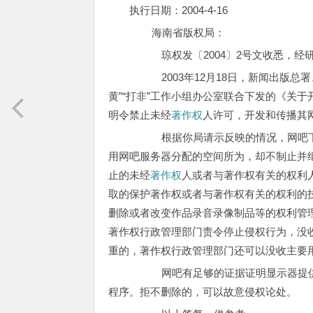
执行日期：2004-4-16
海南省版权局：
琼权发〔2004〕2号文收悉，经研
2003年12月18日，新闻出版总署
黄”“打非”工作小组办公室联合下发的《关于开
明令禁止未经
著作权
人许可，开发和传播其网
根据你局请示反映的情况，网吧下载“
用网吧服务器分配的空间所为，却不制止并
止的未经
著作权
人或者与著作权有关的权利
取的保护著作权或者与著作权有关的权利的
删除或者改变作品录音录像制品等的权利管
著作权行政管理部门责令停止侵权行为，没
重的，著作权行政管理部门还可以没收主要
网吧有足够的证据证明显示器提供的“
程序。拒不删除的，可以故意侵权论处。