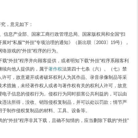
究，意见如下：
、信息产业部、国家工商行政管理总局、国家版权局和全国“扫
展对“私服”“外挂”专项治理的通知》（新出联〔2003〕19号），
络游戏的“外挂”程序的行为。
外挂”程序并向顾客提供，或者明知下载“外挂”程序系顾客利
继续向他人提供的，属于
著作权
法第四十七条（六）、（七）禁
人许可，故意避开或者破坏权利人为其作品、录音录像制品等采
技术措施，未经著作权人或者与著作权有关的权利人许可，故意
理电子信息的侵权行为。侵权行为同时损害公共利益的，可以由
收违法所得，没收、销毁侵权复制品，并可以处以罚款；情节严
用于制作侵权复制品的材料、工具、设备等。
外挂”程序非其下载，且确不知情的，应当删除下载的“外挂”