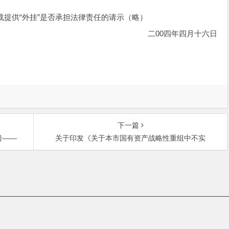
供“外挂”是否承担法律责任的请示（略）
二00四年四月十六日
下一篇
号——
关于印发《关于本市国有资产战略性重组中不实
中关村大街27号中关村大厦701室 邮政编码：100080 | 热线咨询电话：