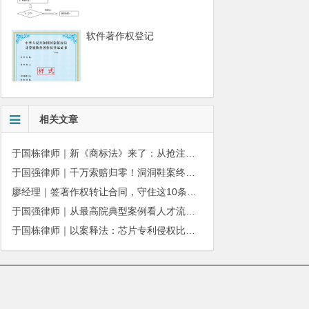
软件著作权登记
相关文章
于国栋律师｜新《商标法》来了：从抢注时代走向使用时代
于国强律师｜千万索赔归零！洞洞鞋案终审落槌：品牌名气不能独占产品外观
廖经理｜签著作权转让合同，守住这10条，避开法律风险
于国强律师｜从最高院典型案例看人才流动过程中的商业秘密刑责风险
于国栋律师｜以案释法：芯片专利侵权比对不能“以偏概全”
010-51280101