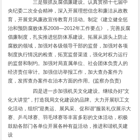
三是狠抓反腐倡廉建设。认真贯彻十七届中
央纪委二次全会精神，深入开展理想信念和廉洁从政教
育，开展党风廉政宣传教育月活动。制定《建立健全惩
治和预防腐败体系2008—2012年工作要点》，完善反腐
倡廉制度，扎实推进惩防体系建设。拓展从源头上防止
腐败的领域，加强对各级领导干部的监督，加强对各项
制度执行情况的检查，拓宽监督渠道，强化对权力运行
的监督和制约。加强对局直属单位、社会团体负责人的
经济责任审计。加强信访举报工作，加大查办案件力
度，发挥查办案件在治本方面的作用。(监察办负责)
四是进一步加强机关文化建设。继续办好“文
化大讲堂”，打造我局文化建设的品牌。大力开展职工文
化活动，组织“迎奥运、展风采、促和谐”服装礼仪展示大
赛、乒乓球赛、羽毛球赛等丰富多彩的文体活动，积极
鼓励各部门各单位开展各种有益活动，推进和谐机关建
设