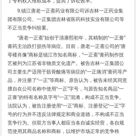
了专利权人维权成本，提高了诉讼效率。
9.镇江唐老一正斋药业有限公司诉吉林一正药业集
团有限公司、一正集团吉林省医药科技实业有限公司等
不正当竞争纠纷案。
“唐老一正斋”始创于清康熙初年，其精制的“一正膏”
膏药主治跌打损伤等病症。目前，唐老一正斋公司的“唐
萼楼肖像”商标是镇江市知名商标，“一正斋”膏药制作技
艺被列为江苏省非物质文化遗产。被告吉林一正集团公
司主要生产适用于筋骨酸痛等病症的“一正痛消”膏药等产
品，并注册了“一正”等商标。原告认为，被告未经其同意
擅自在公司名称中使用“一正”字号，与原告知名商品“一
正膏”的特有名称及字号“一正”混淆，构成不正当竞争。
法院认为，被告注册使用“一正”商标、注册登记“一正”字
号的行为并不违反法律规定和商业道德，不构成不正当
竞争行为。但双方当事人都应当各自诚实经营，各自规
范使用其商品名称和商标，以维护市场正常的竞争秩