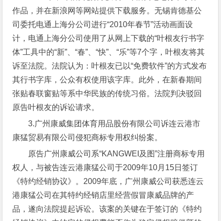
作品，并在新浪网等网站提供下载服务。无锡肯德基公
司委托电通上海分公司进行“2010年春节”活动画面设
计，电通上海分公司使用了从网上下载的“叶根友行书字
体”工具中的“新”、“春”、“快”、“乐”等7个字，叶根友将其
诉至法院。法院认为：叶根友已以“免费软件”的方式发布
其行书字库，公众有权使用该字库。此外，在新春期间
张贴春联窗贴等系中华民族的传统习俗。法院判决驳回
原告叶根友的诉讼请求。
3.广州康威集团体育用品股份有限公司诉连云港市
康猛贸易有限公司侵犯商标专用权纠纷案。
原告广州康威公司系“KANGWEI及图”注册商标专用
权人，与被告连云港康猛公司于2009年10月15日签订
《特约经销协议》。2009年底，广州康威公司获悉连云
港康猛公司在其特约经销店里经营假冒康威品牌的产
品，遂向法院提起诉讼。该案的关键在于签订的《特约