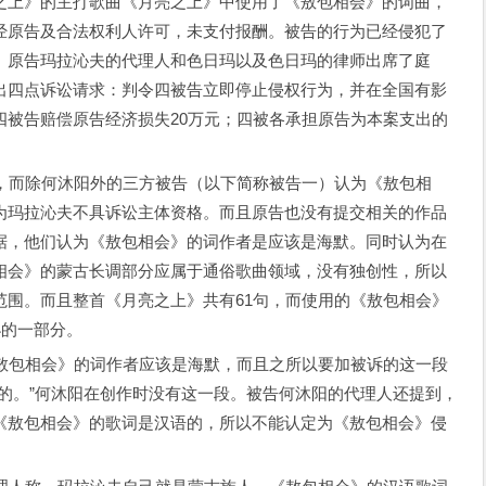
亮之上》的主打歌曲《月亮之上》中使用了《敖包相会》的词曲，
经原告及合法权利人许可，未支付报酬。被告的行为已经侵犯了
。原告玛拉沁夫的代理人和色日玛以及色日玛的律师出席了庭
出四点诉讼请求：判令四被告立即停止侵权行为，并在全国有影
四被告赔偿原告经济损失20万元；四被各承担原告为本案支出的
。
而除何沐阳外的三方被告（以下简称被告一）认为《敖包相
为玛拉沁夫不具诉讼主体资格。而且原告也没有提交相关的作品
据，他们认为《敖包相会》的词作者是应该是海默。同时认为在
相会》的蒙古长调部分应属于通俗歌曲领域，没有独创性，所以
范围。而且整首《月亮之上》共有61句，而使用的《敖包相会》
小的一部分。
包相会》的词作者应该是海默，而且之所以要加被诉的这一段
的。”何沐阳在创作时没有这一段。被告何沐阳的代理人还提到，
《敖包相会》的歌词是汉语的，所以不能认定为《敖包相会》侵