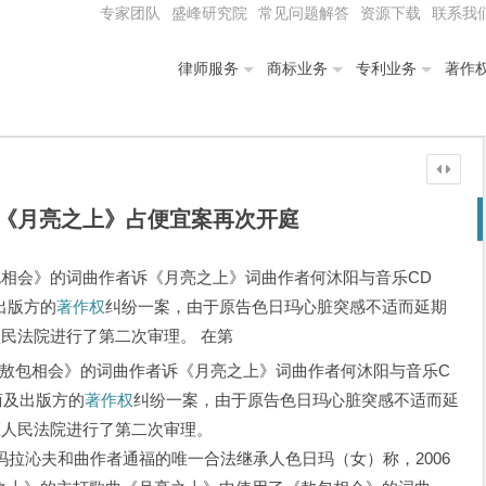
专家团队
盛峰研究院
常见问题解答
资源下载
联系我
律师服务
商标业务
专利业务
著作
《月亮之上》占便宜案再次开庭
包相会》的词曲作者诉《月亮之上》词曲作者何沐阳与音乐CD
出版方的
著作权
纠纷一案，由于原告色日玛心脏突感不适而延期
人民法院进行了第二次审理。 在第
敖包相会》的词曲作者诉《月亮之上》词曲作者何沐阳与音乐C
商及出版方的
著作权
纠纷一案，由于原告色日玛心脏突感不适而延
区人民法院进行了第二次审理。
拉沁夫和曲作者通福的唯一合法继承人色日玛（女）称，2006