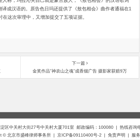
人称，玛拉沁夫自己就是蒙古族人，《敖包相会》的汉语歌词
翻译成汉语的。原告色日玛还提供了《敖包相会》曲作者通福在1
同时在这次审理中，又增加提交了五项证据。
下一篇
权
金奖作品”神农山之魂”成香烟广告 摄影家获赔9万
中关村大街27号中关村大厦701室 邮政编码：100080 | 热线咨询电话：
ght © 北京市盛峰律师事务所 | 京ICP备09110400号-2 |
免责声明
|
服