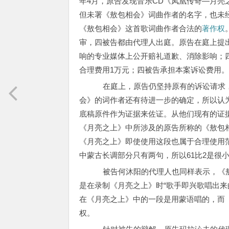
年4月，原告发现音乐CD《凤凰传奇—月
但未署《敖包相会》词曲作者的名字，也未
《敖包相会》这首歌词曲作者合法的
著作权
审，四被告都由代理人出庭。原告在庭上提
响的专业媒体上公开赔礼道歉、消除影响；
合理费用1万元；四被告承担本案诉讼费用
在庭上，原告仍坚持原有的诉讼请求，
会》的词作者还有待进一步的确定，所以认
底稿原件作为证据来佐证。从他们现有的证
《月亮之上》中所涉及的原告所称的《敖包
《月亮之上》即使使用这段也属于合理使用
中蒙古长调部分只有两句，所以61比2是很
被告何沐阳的代理人也同样表示，《敖
是在录制《月亮之上》时“歌手即兴歌唱出来
在《月亮之上》中的一段是用蒙语唱的，而
权。